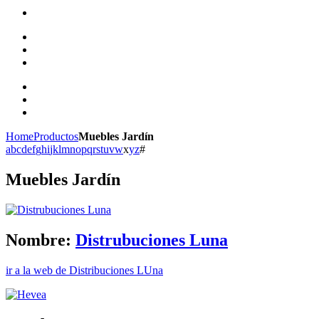
Home
Productos
Muebles Jardín
a
b
c
d
e
f
g
h
i
j
k
l
m
n
o
p
q
r
s
t
u
v
w
x
y
z
#
Muebles Jardín
Nombre:
Distrubuciones Luna
ir a la web de Distribuciones LUna