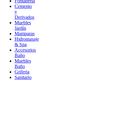
Fontaneria
Cemento
y
Derivados
Muebles
Jardín
Mamparas
Hidromasaje
& Spa
Accesorios
Baño
Muebles
Baño
Griferia
Sanitario