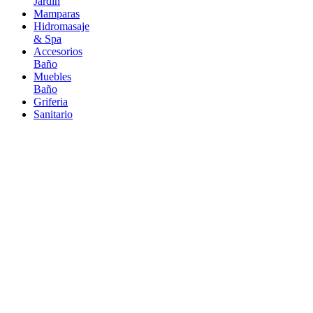
Jardín
Mamparas
Hidromasaje
& Spa
Accesorios
Baño
Muebles
Baño
Griferia
Sanitario