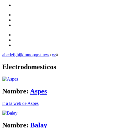
a
b
c
d
e
f
g
h
i
j
k
l
m
n
o
p
q
r
s
t
u
v
w
x
y
z
#
Electrodomesticos
Nombre:
Aspes
ir a la web de Aspes
Nombre:
Balay