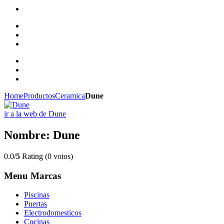
Home
Productos
Ceramica
Dune
ir a la web de Dune
Nombre: Dune
0.0/
5
Rating (0 votos)
Menu Marcas
Piscinas
Puertas
Electrodomesticos
Cocinas