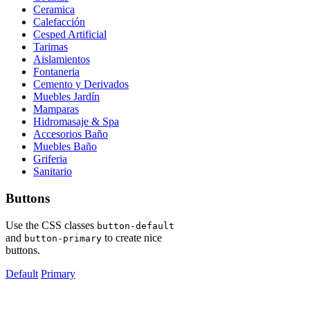
Ceramica
Calefacción
Cesped Artificial
Tarimas
Aislamientos
Fontaneria
Cemento y Derivados
Muebles Jardín
Mamparas
Hidromasaje & Spa
Accesorios Baño
Muebles Baño
Griferia
Sanitario
Buttons
Use the CSS classes
button-default
and
to create nice
button-primary
buttons.
Default
Primary